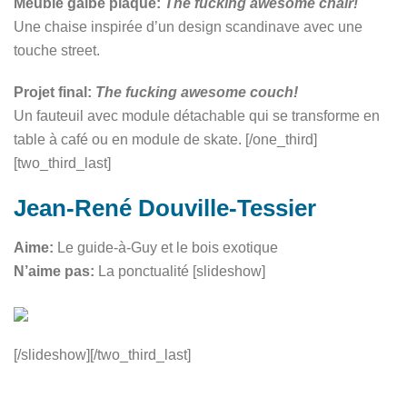
Meuble galbé plaqué:
The fucking awesome chair!
Une chaise inspirée d’un design scandinave avec une
touche street.
Projet final:
The fucking awesome couch!
Un fauteuil avec module détachable qui se transforme en
table à café ou en module de skate. [/one_third]
[two_third_last]
Jean-René Douville-Tessier
Aime:
Le guide-à-Guy et le bois exotique
N’aime pas:
La ponctualité [slideshow]
[/slideshow][/two_third_last]