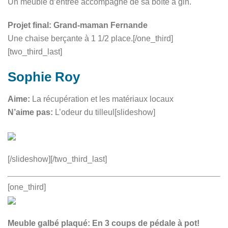
Un meuble d’entrée accompagné de sa boîte à gin.
Projet final: Grand-maman Fernande
Une chaise berçante à 1 1/2 place.[/one_third]
[two_third_last]
Sophie Roy
Aime:
La récupération et les matériaux locaux
N’aime pas:
L’odeur du tilleul[slideshow]
[/slideshow][/two_third_last]
[one_third]
Meuble galbé plaqué: En 3 coups de pédale à pot!