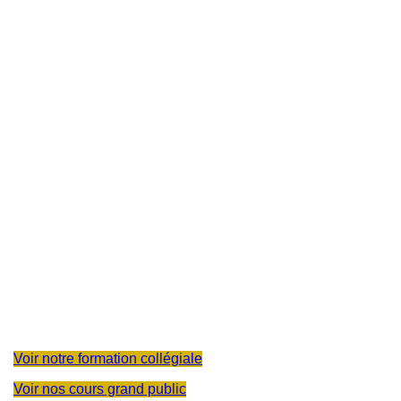
Découvrez le programme
d’ébénisterie qui vous convient
Nous proposons deux formations distinctes, visant toutes
deux l’apprentissage de l’ébénisterie dans un
environnement spécialisé, sécuritaire et respectueux. Peu
importe votre niveau et votre objectif, il y a une formation
faite pour vous.
Voir notre formation collégiale
Voir nos cours grand public