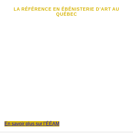
LA RÉFÉRENCE EN ÉBÉNISTERIE D’ART AU
QUÉBEC
Une école-atelier
d’ébénisterie métiers
d’art
L’École d’ébénisterie d’art de Montréal (ÉÉAM) est une
école-atelier qui offre une formation collégiale technique
en métiers d’art, en collaboration avec le Cégep du Vieux
Montréal, ainsi que des cours grand public en ébénisterie
et diverses formations spécialisées. Dans la lignée de
l’École du meuble de Gauvreau, l’ÉÉAM est un lieu de
rencontre entre tradition et innovation, où se développent
créativité et savoir-faire.
En savoir plus sur l’ÉÉAM