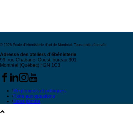
© 2026 École d’ébénisterie d’art de Montréal. Tous droits réservés.
Adresse des ateliers d’ébénisterie
99, rue Chabanel Ouest, bureau 301
Montréal (Québec) H2N 1C3
Règlements et politiques
Foire aux questions
Nous joindre