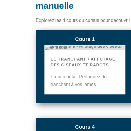
manuelle
Explorez les 4 cours du cursus pour découvrir
Cours 1
LE TRANCHANT • AFFÛTAGE
DES CISEAUX ET RABOTS
French only | Redonnez du
tranchant à vos lames
Cours 4