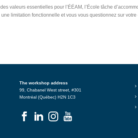
nt des valeurs essentielles pour l’ÉÉAM, l’École tâche d’acco
 une limitation fonctionnelle et vous vous questionnez sur votre
The workshop address
99, Chabanel West street, #301
Montréal (Québec) H2N 1C3