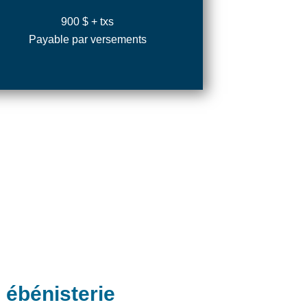
900 $ + txs
Payable par versements
 ébénisterie