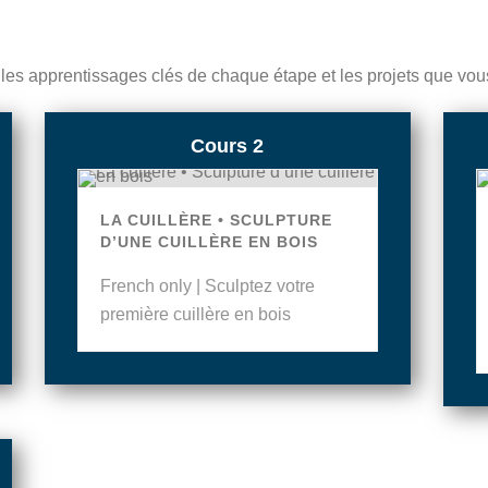
 les apprentissages clés de chaque étape et les projets que vous
Cours 2
LA CUILLÈRE • SCULPTURE
D’UNE CUILLÈRE EN BOIS
French only | Sculptez votre
première cuillère en bois