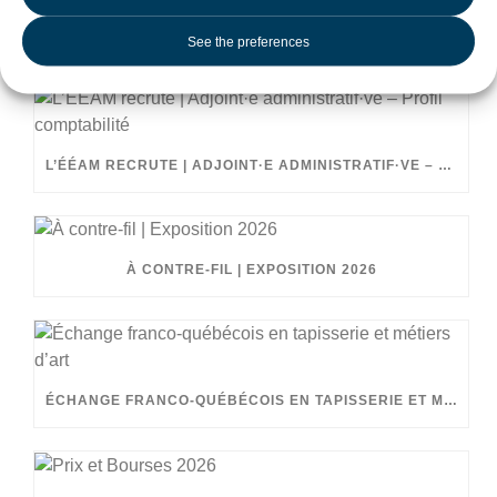
See the preferences
RECENT POSTS
L’ÉÉAM RECRUTE | ADJOINT·E ADMINISTRATIF·VE – PROFIL COMPTABILITÉ
À CONTRE-FIL | EXPOSITION 2026
ÉCHANGE FRANCO-QUÉBÉCOIS EN TAPISSERIE ET MÉTIERS D’ART