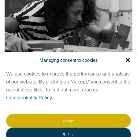
Managing consent to cookies
Crédit photo: ÉÉAM
We use cookies to improve the performance and analysis
La Bourse Relève en ébénisterie d’art │Caisse de la
of our website. By clicking on “Accept,” you consent to the
Culture met en valeur le leadership et l’implication
use of these files. To find out more, read our
professionnelle des jeunes créateurs de l’École
Confidentiality Policy.
d’ébénisterie d’art de Montréal. Cette bourse permet de
soutenir la relève en ébénisterie dans ses démarches de
mise en marché de nouveaux produits.
Accept
Refuse